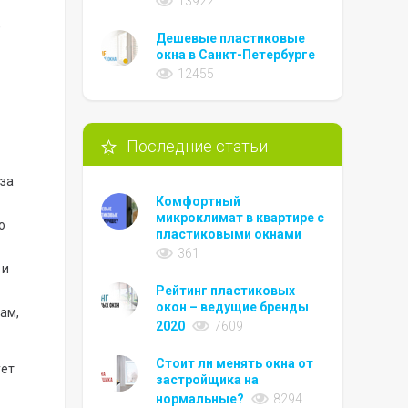
13922
,
Дешевые пластиковые
окна в Санкт-Петербурге
12455
Последние статьи
 за
Комфортный
микроклимат в квартире с
о
пластиковыми окнами
361
 и
Рейтинг пластиковых
окон – ведущие бренды
ам,
2020
7609
Стоит ли менять окна от
ует
застройщика на
нормальные?
8294