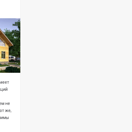
имеет
кций
ем не
от же,
ачимы