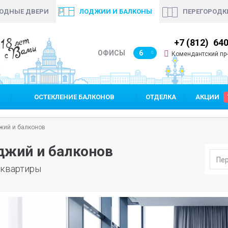
ОДНЫЕ ДВЕРИ
ЛОДЖИИ И БАЛКОНЫ
ПЕРЕГОРОДК
18 лет
+7 (812)
640 90 48
+7 (812)
640
с Вами
ОФИСЫ
6
Комендантский пр-т,
ОСТЕКЛЕНИЕ БАЛКОНОВ
ОТДЕЛКА
АКЦИИ
жий и балконов
джий и балконов
 квартиры