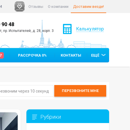
И
Отзывы
О компании
Доставим везде!
 90 48
+7 (812)
640 90 05
Калькулятор
 пр. Испытателей, д. 28, корп. 3
7
РАССРОЧКА 0%
КОНТАКТЫ
ЕЩЁ
ПЕРЕЗВОНИТЕ
МНЕ
Рубрики