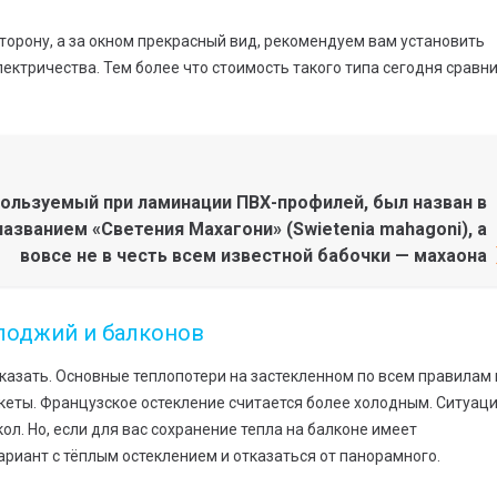
торону, а за окном прекрасный вид, рекомендуем вам установить
ектричества. Тем более что стоимость такого типа сегодня сравн
пользуемый при ламинации ПВХ-профилей, был назван в
азванием «Светения Махагони» (Swietenia mahagoni), а
вовсе не в честь всем известной бабочки — махаона
лоджий и балконов
сказать. Основные теплопотери на застекленном по всем правилам 
кеты. Французское остекление считается более холодным. Ситуац
л. Но, если для вас сохранение тепла на балконе имеет
ариант с тёплым остеклением и отказаться от панорамного.