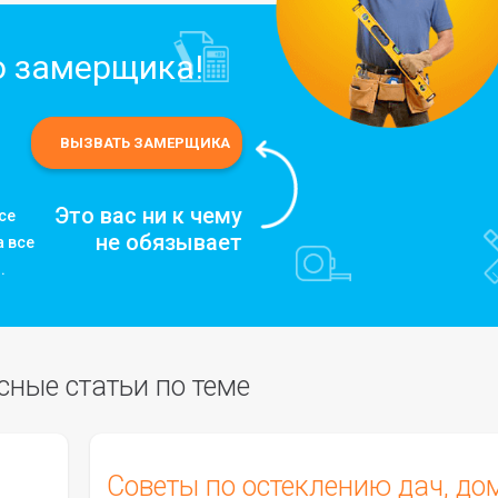
о замерщика!
Это вас ни к чему
се
не обязывает
а все
.
сные статьи по теме
Советы по остеклению дач, до