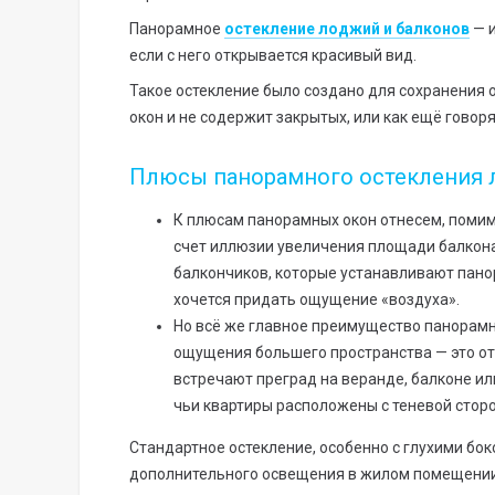
Панорамное
остекление лоджий и балконов
— и
если с него открывается красивый вид.
Такое остекление было создано для сохранения о
окон и не содержит закрытых, или как ещё говорят
Плюсы панорамного остекления 
К плюсам панорамных окон отнесем, помим
счет иллюзии увеличения площади балкона
балкончиков, которые устанавливают панор
хочется придать ощущение «воздуха».
Но всё же главное преимущество панорамн
ощущения большего пространства — это о
встречают преград на веранде, балконе и
чьи квартиры расположены с теневой стор
Стандартное остекление, особенно с глухими бо
дополнительного освещения в жилом помещении 