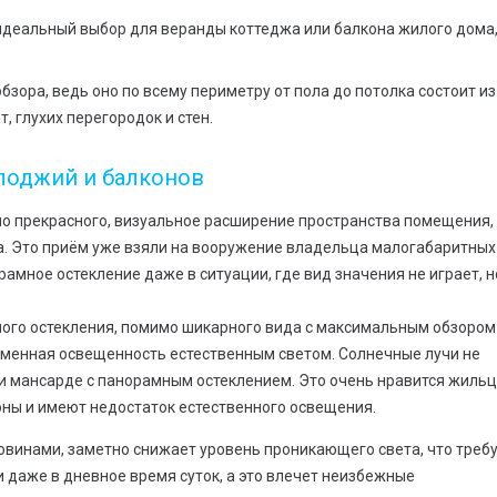
деальный выбор для веранды коттеджа или балкона жилого дома
бзора, ведь оно по всему периметру от пола до потолка состоит из
, глухих перегородок и стен.
лоджий и балконов
о прекрасного, визуальное расширение пространства помещения,
. Это приём уже взяли на вооружение владельца малогабаритных
амное остекление даже в ситуации, где вид значения не играет, н
ого остекления, помимо шикарного вида с максимальным обзором
тменная освещенность естественным светом. Солнечные лучи не
ли мансарде с панорамным остеклением. Это очень нравится жильц
оны и имеют недостаток естественного освещения.
ковинами, заметно снижает уровень проникающего света, что треб
даже в дневное время суток, а это влечет неизбежные