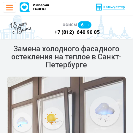
Калькулятор
18 лет
6
ОФИСЫ
с Вами
+7 (812)
640 90 05
+7 (812)
640 90 23
Замена холодного фасадного
остекления на теплое в Санкт-
Петербурге