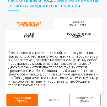
Рассказываем подробнее об элементах
теплого фасадного остекления
надежная
мультикамерный
ФУРНИТУРА
СТЕКЛОПАКЕТ
теплый
профессиональная
КОРОБ
ОТДЕЛКА
Стеклопакет считается ключевой деталью утепления
фасадного остекления. Стеклопакет - это набор из 2-х, 3-
х и более стекол, герметично соединенных между собой.
Пространство между стеклами называется камерой.
Двухкамерный стеклопакет состоит из 3-х стекол,
трехкамерный из 4-х. Стеклопакеты бывают обычные,
энергосберигающие, солнцезащитные, армированные и
т.д. Благодаря качественным стеклам, количеству камер
и технологии напыления - достигается необходимая
тепло и звукоизоляция.
СОХРАНЕНИЕ
ЗАЩИТА ОТ
ТИШИНА
ТЕПЛА
ЖАРЫ