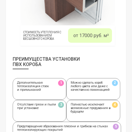
СТОИМОСТЬ УТЕПЛЕНИЯ С
от 17000 руб. м²
ИСПОЛЬЗОВАНИЕМ
БЕСШОВНОГО КОРОБА
ПРЕИМУЩЕСТВА УСТАНОВКИ
ПВХ КОРОБА
Дополнительная
Можно сделать короб
1
2
теплоизоляция стоек
любого цвета или даже с
и примыканий
качественно ламинацией
Отсутствие грязи и пыли
Полностью исключает
3
4
при установке
возможные продувания в
будущем
Предотвращение образования плесени и грибков на стыках
5
теплоизолирующих покрытий