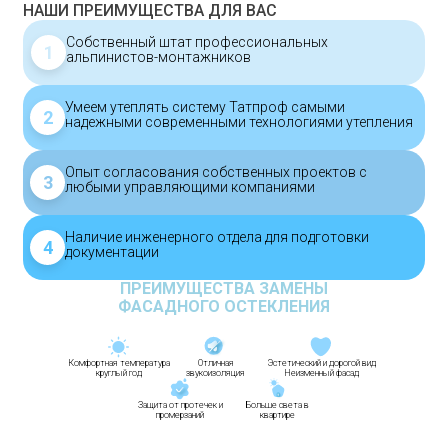
НАШИ ПРЕИМУЩЕСТВА ДЛЯ ВАС
Собственный штат профессиональных
1
альпинистов-монтажников
Умеем утеплять систему Татпроф самыми
2
надежными современными технологиями утепления
Опыт согласования собственных проектов с
3
любыми управляющими компаниями
Наличие инженерного отдела для подготовки
4
документации
ПРЕИМУЩЕСТВА ЗАМЕНЫ
ФАСАДНОГО ОСТЕКЛЕНИЯ
Комфортная температура
Отличная
Эстетический и дорогой вид
круглый год
звукоизоляция
Неизменный фасад
Защита от протечек и
Больше света в
промерзаний
квартире