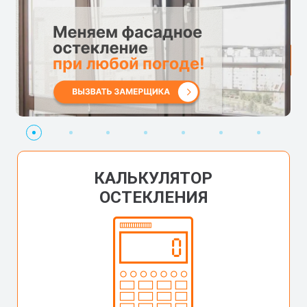
Остекление
Рассрочка
Дополнительная
Стеклопакет
Скидка
Бесплатный
Скидка
в
0%
скидка
бесплатно
новосёлам
замер
пенсионера
любую
3%
погоду
КАЛЬКУЛЯТОР
ОСТЕКЛЕНИЯ