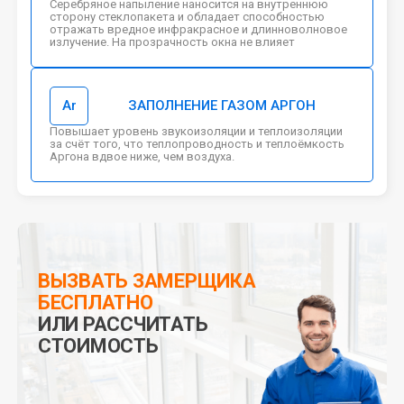
2
Серебряное напыление наносится на внутреннюю
СТЕКЛОПАКЕТ
сторону стеклопакета и обладает способностью
Помимо короба, для утепления меняют стеклопакеты. Короб так же
отражать вредное инфракрасное и длинноволновое
дополнительно изолирует места примыкания стеклопакетов к
излучение. На прозрачность окна не влияет
алюминиевым конструкциям.
3
ТЕПЛЫЙ ПВХ КОРОБ
Короба дают дополнительная теплоизоляция
Ar
ЗАПОЛНЕНИЕ ГАЗОМ АРГОН
Можно сделать короба любого цвета и даже с качественной
ламинацией (фактура под дерво и т.д.)
Предотвращают образований плесени и грибков на стыках
Повышает уровень звукоизоляции и теплоизоляции
теплоизолирующих покрытий
за счёт того, что теплопроводность и теплоёмкость
Полностью исключает возможные продувания и
промерзание в будущем
Аргона вдвое ниже, чем воздуха.
Как дополнение - потрясающий эстетичный внешний вид
ВЫЗВАТЬ ЗАМЕРЩИКА
БЕСПЛАТНО
ИЛИ РАССЧИТАТЬ
СТОИМОСТЬ