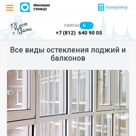
Калькулятор
18 лет
6
ОФИСЫ
с Вами
)
640 90 48
+7 (812)
640 90 05
+7
Все виды остекления лоджий и
балконов